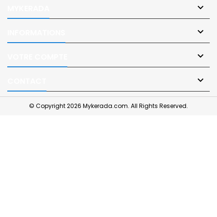

MYKERADA

INFORMATIONS

VOTRE COMPTE

CONTACT
© Copyright 2026 Mykerada.com. All Rights Reserved.