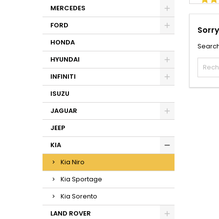
MERCEDES
FORD
Sorry
HONDA
Search
HYUNDAI
INFINITI
ISUZU
JAGUAR
JEEP
KIA
Kia Niro
Kia Sportage
Kia Sorento
LAND ROVER