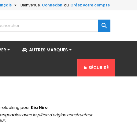

ançais
Bienvenue,
Connexion
ou
Créez votre compte

VER
AUTRES MARQUES
SÉCURISÉ
t relooking pour
Kia Niro
angeables avec la pièce d'origine constructeur.
eur
.