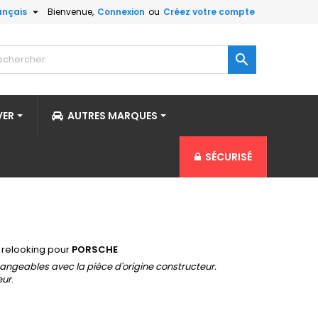

ançais
Bienvenue,
Connexion
ou
Créez votre compte

VER
AUTRES MARQUES
SÉCURISÉ
t relooking pour
PORSCHE
angeables avec la pièce d'origine constructeur.
eur
.