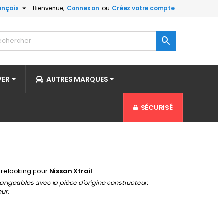

ançais
Bienvenue,
Connexion
ou
Créez votre compte

VER
AUTRES MARQUES
SÉCURISÉ
t relooking pour
Nissan Xtrail
angeables avec la pièce d'origine constructeur.
eur
.