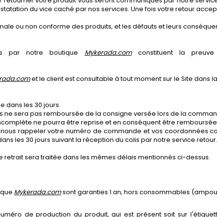
 retourner votre produit vous seront communiqués par notre service cl
statation du vice caché par nos services. Une fois votre retour acce
le ou non conforme des produits, et les défauts et leurs conséquenc
ées par notre boutique
Mykerada.com
constituent la preuve
rada.com
et le client est consultable à tout moment sur le Site dans
 dans les 30 jours.
rs ne sera pas remboursée de la consigne versée lors de la commande
incomplète ne pourra être reprise et en conséquent être remboursée
e nous rappeler votre numéro de commande et vos coordonnées compl
 les 30 jours suivant la réception du colis par notre service retour
 retrait sera traitée dans les mêmes délais mentionnés ci-dessus.
tique
Mykerada.com
sont garanties 1 an, hors consommables (ampoul
 numéro de production du produit, qui est présent soit sur l'étiquet