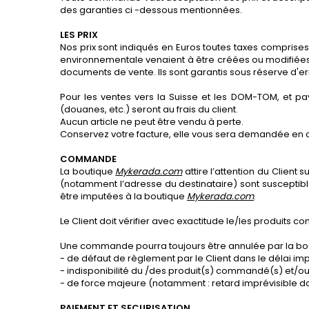
des garanties ci -dessous mentionnées.
LES PRIX
Nos prix sont indiqués en Euros toutes taxes comprise
environnementale venaient à être créées ou modifiées
documents de vente. Ils sont garantis sous réserve d'er
Pour les ventes vers la Suisse et les DOM-TOM, et pa
(douanes, etc.) seront au frais du client.
Aucun article ne peut être vendu à perte.
Conservez votre facture, elle vous sera demandée en
COMMANDE
La boutique
Mykerada.com
attire l’attention du Client
(notamment l’adresse du destinataire) sont susceptib
être imputées à la boutique
Mykerada.com
.
Le Client doit vérifier avec exactitude le/les produits 
Une commande pourra toujours être annulée par la b
- de défaut de règlement par le Client dans le délai im
- indisponibilité du /des produit(s) commandé(s) et/ou
- de force majeure (notamment : retard imprévisible dans
PAIEMENT ET SECURISATION