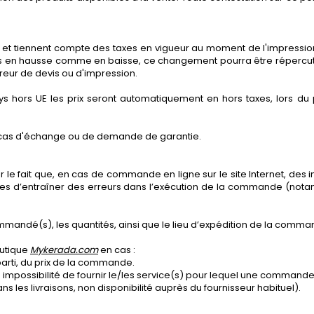
s et tiennent compte des taxes en vigueur au moment de l'impression
 en hausse comme en baisse, ce changement pourra être répercuté s
reur de devis ou d'impression.
ys hors UE les prix seront automatiquement en hors taxes, lors d
 cas d'échange ou de demande de garantie.
 sur le fait que, en cas de commande en ligne sur le site Internet, d
les d’entraîner des erreurs dans l’exécution de la commande (nota
commandé(s), les quantités, ainsi que le lieu d’expédition de la comma
outique
Mykerada.com
en cas :
parti, du prix de la commande.
 impossibilité de fournir le/les service(s) pour lequel une commande
 les livraisons, non disponibilité auprès du fournisseur habituel).