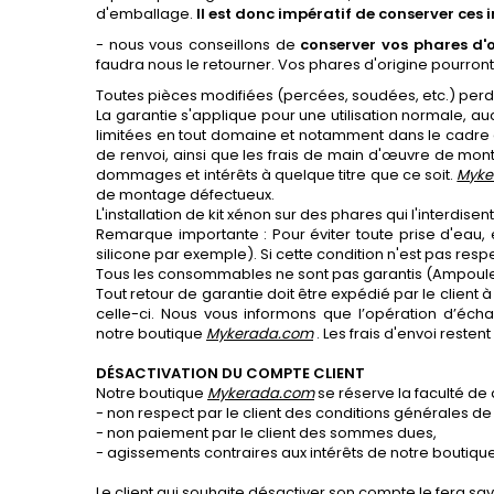
d'emballage.
Il est donc impératif de conserver ces
- nous vous conseillons de
conserver vos phares d'o
faudra nous le retourner. Vos phares d'origine pourront
Toutes pièces modifiées (percées, soudées, etc.) perdr
La garantie s'applique pour une utilisation normale, 
limitées en tout domaine et notamment dans le cadre de
de renvoi, ainsi que les frais de main d'œuvre de mon
dommages et intérêts à quelque titre que ce soit.
Myke
de montage défectueux.
L'installation de kit xénon sur des phares qui l'interdis
Remarque importante : Pour éviter toute prise d'eau, et
silicone par exemple). Si cette condition n'est pas res
Tous les consommables ne sont pas garantis (Ampoules,
Tout retour de garantie doit être expédié par le client
celle-ci. Nous vous informons que l’opération d’éc
notre boutique
Mykerada.com
. Les frais d'envoi restent
DÉSACTIVATION DU COMPTE CLIENT
Notre boutique
Mykerada.com
se réserve la faculté de 
- non respect par le client des conditions générales de 
- non paiement par le client des sommes dues,
- agissements contraires aux intérêts de notre boutiqu
Le client qui souhaite désactiver son compte le fera sav