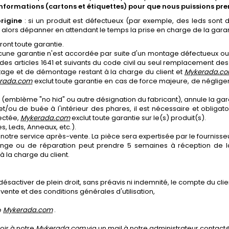
 informations (cartons et étiquettes) pour que nous puissions pr
rigine
: si un produit est défectueux (par exemple, des leds sont d
 alors dépanner en attendant le temps la prise en charge de la garan
ont toute garantie.
aucune garantie n'est accordée par suite d'un montage défectueux ou 
s articles 1641 et suivants du code civil au seul remplacement des 
tage et de démontage restant à la charge du client et
Mykerada.c
rada.com
exclut toute garantie en cas de force majeure, de néglig
ent (emblème "no hid" ou autre désignation du fabricant), annule la gar
/ou de buée à l'intérieur des phares, il est nécessaire et obligatoir
pectée,
Mykerada.com
exclut toute garantie sur le(s) produit(s).
 Leds, Anneaux, etc.).
 à notre service après-vente. La pièce sera expertisée par le fournis
hange ou de réparation peut prendre 5 semaines à réception de 
 à la charge du client.
désactiver de plein droit, sans préavis ni indemnité, le compte du clie
vente et des conditions générales d'utilisation,
e
Mykerada.com
.
oir à notre
Mykerada.com
via un mail à notre administrateur conta