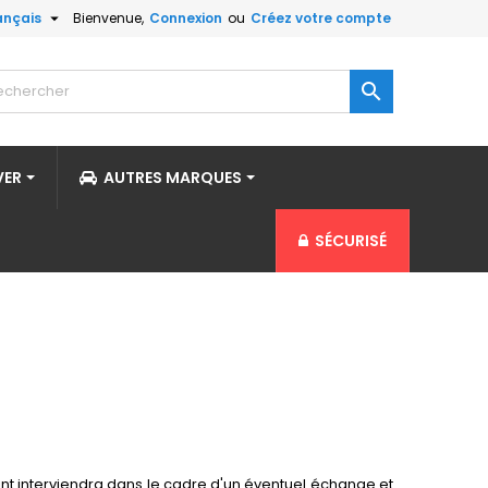

ançais
Bienvenue,
Connexion
ou
Créez votre compte

VER
AUTRES MARQUES
SÉCURISÉ
int interviendra dans le cadre d'un éventuel échange et