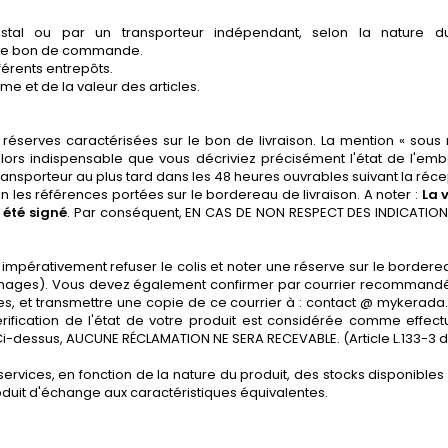
stal ou par un transporteur indépendant, selon la nature du
ur le bon de commande.
férents entrepôts.
e et de la valeur des articles.
réserves caractérisées sur le bon de livraison. La mention « sous
alors indispensable que vous décriviez précisément l'état de l'e
sporteur au plus tard dans les 48 heures ouvrables suivant la récep
n les références portées sur le bordereau de livraison. A noter :
La 
 été signé
. Par conséquent, EN CAS DE NON RESPECT DES INDICATIO
mpérativement refuser le colis et noter une réserve sur le border
ommages). Vous devez également confirmer par courrier recommandé 
les, et transmettre une copie de ce courrier à : contact @ mykerada.
érification de l'état de votre produit est considérée comme effec
i-dessus, AUCUNE RÉCLAMATION NE SERA RECEVABLE. (Article L.133-
services, en fonction de la nature du produit, des stocks disponible
duit d'échange aux caractéristiques équivalentes.