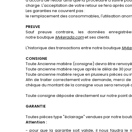
d'accord de retour ainsi que la procédure à suivre pour
charge. L'acceptation de votre retour se fera après con
Les garanties ne couvrent pas :
le remplacement des consommables, l'utilisation anorma
PREUVE
Sauf preuve contraire, les données enregistr
notre boutique
Mykerada.com
et ses clients.
L'historique des transactions entre notre boutique
Myke
CONSIGNE
Toute Ancienne matière (consigne) devra être renvoyée
Toute ancienne matière reçue après le délai de 30 jou
Toute ancienne matière reçue en plusieurs pièces ou 
Afin de traiter correctement votre demande, merci d
chèque du montant de la consigne vous sera renvoyé dans
Toute consigne déposée directement sur notre point de
GARANTIE
Toutes pièces type "éclairage" vendues par notre bou
Attention :
- pour que la garantie soit valide, il nous faudra le