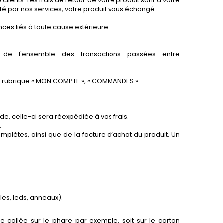
ients. Les frais de retour de votre produit sont à votre
pté par nos services, votre produit vous échangé.
es liés à toute cause extérieure.
 de l'ensemble des transactions passées entre
 la rubrique « MON COMPTE », « COMMANDES ».
, celle-ci sera réexpédiée à vos frais.
.
ètes, ainsi que de la facture d’achat du produit. Un
.
es, leds, anneaux).
te collée sur le phare par exemple, soit sur le carton