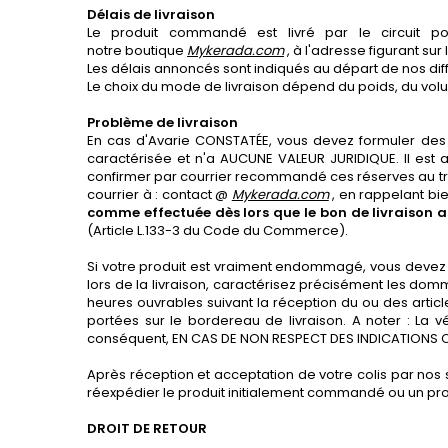
Délais de livraison
Le produit commandé est livré par le circuit po
notre boutique
Mykerada.com
, à l'adresse figurant s
Les délais annoncés sont indiqués au départ de nos dif
Le choix du mode de livraison dépend du poids, du volum
Problème de livraison
En cas d'Avarie CONSTATÉE, vous devez formuler des 
caractérisée et n'a AUCUNE VALEUR JURIDIQUE. Il est 
confirmer par courrier recommandé ces réserves au tran
courrier à : contact @
Mykerada.com
, en rappelant bie
comme effectuée dès lors que le bon de livraison a
(Article L.133-3 du Code du Commerce).
Si votre produit est vraiment endommagé, vous devez i
lors de la livraison, caractérisez précisément les d
heures ouvrables suivant la réception du ou des artic
portées sur le bordereau de livraison. A noter : La v
conséquent, EN CAS DE NON RESPECT DES INDICATIONS C
Après réception et acceptation de votre colis par nos 
réexpédier le produit initialement commandé ou un pro
DROIT DE RETOUR