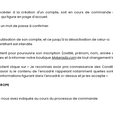
procéder à la création d'un compte, soit en cours de command
 qui figure en page d’accueil.
et un mot de passe à confirmer.
ilisation de son compte, et ce jusqu'à la désactivation de celui-ci.
tifiant est interdite.
ient pour poursuivre son inscription (civilité, prénom, nom, année
res et à informer notre boutique
Mykerada.com
de tout changement l
e client clique sur « Je reconnais avoir pris connaissance des Con
ès avoir lu le contenu de l'encadré rappelant notamment quelles sont 
informations figurant dans l'encadré ci-dessus et je les accepte ».
UROPE
 vous nous avez indiquée au cours du processus de commande.