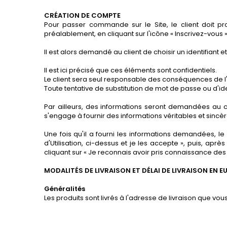
CRÉATION DE COMPTE
Pour passer commande sur le Site, le client doit 
préalablement, en cliquant sur l'icône « Inscrivez-vous »
Il est alors demandé au client de choisir un identifiant 
Il est ici précisé que ces éléments sont confidentiels.
Le client sera seul responsable des conséquences de l'ut
Toute tentative de substitution de mot de passe ou d'iden
Par ailleurs, des informations seront demandées au cl
s'engage à fournir des informations véritables et sincè
Une fois qu'il a fourni les informations demandées, l
d'Utilisation, ci-dessus et je les accepte », puis, apr
cliquant sur « Je reconnais avoir pris connaissance des 
MODALITÉS DE LIVRAISON ET DÉLAI DE LIVRAISON EN E
Généralités
Les produits sont livrés à l'adresse de livraison que