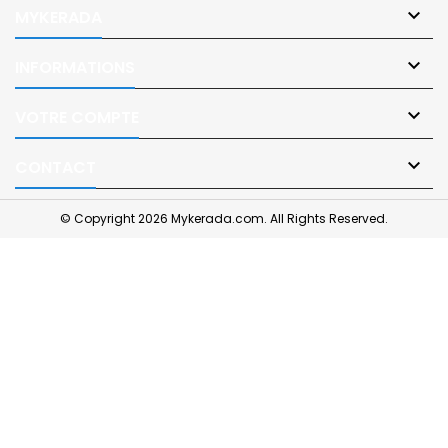

MYKERADA

INFORMATIONS

VOTRE COMPTE

CONTACT
© Copyright 2026 Mykerada.com. All Rights Reserved.