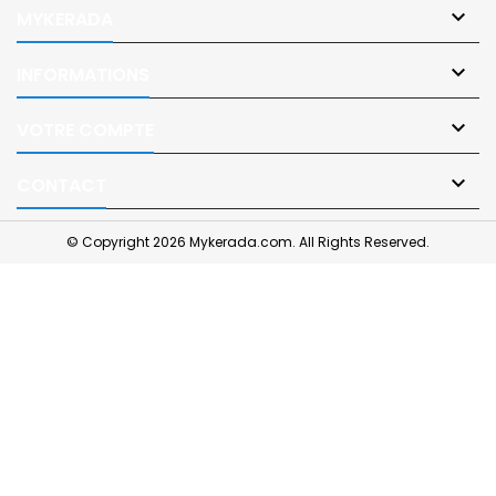

MYKERADA

INFORMATIONS

VOTRE COMPTE

CONTACT
© Copyright 2026 Mykerada.com. All Rights Reserved.