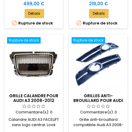
Prix
Prix
499,00 €
219,00 €
Détails
Détails


Rupture de stock
Rupture de stock
Rupture de stock
Rupture de stock
GRILLE CALANDRE POUR
GRILLES ANTI-
AUDI A3 2008-2012
BROUILLARD POUR AUDI
LOOK RS3
A3 2008-2012 - BARRE
CHROME
Commentaire(s):
0
Commentaire(s):
0
Calandre AUDI A3 FACELIFT
Grille anti-brouillard
sans logo central. Look
compatible Audi A3 2008-
AUDI RS3. Cadre chrome et
2012 Avec moulure chrome