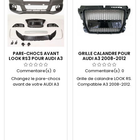
PARE-CHOCS AVANT
GRILLE CALANDRE POUR
LOOK RS3 POUR AUDI A3
AUDI A3 2008-2012
2008-2012
LOOK RS3 NOIRE
Commentaire(s):
0
Commentaire(s):
0
Changez le pare-chocs
Grille de calandre LOOK RS.
avant de votre AUDI A3
Compatible A3 2008-2012.
pour un look SPORT RS3.
Toute noire vernie. Sans
Compatible de 2008 à 2012.
logo.
Aussi bien 3 PORTES que 5
PORTES SPORTBACK.