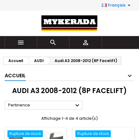

Français



Accueil
AUDI
Audi A3 2008-2012 (8P Facelift)
ACCUEIL
AUDI A3 2008-2012 (8P FACELIFT)

Pertinence
Affichage 1-4 de 4 article(s)
Rupture de stock
Rupture de stock