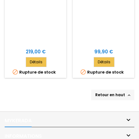
nid d'abeille noir verni.
Tous modèles sauf s3 et
rs3.
Prix
Prix
219,00 €
99,90 €
Détails
Détails


Rupture de stock
Rupture de stock
Retour en haut


MYKERADA

INFORMATIONS